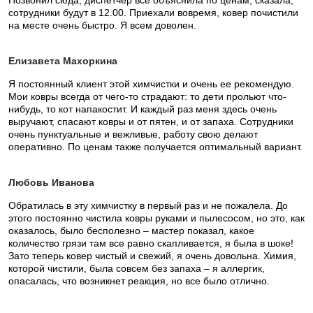
Позвонил сюда, диспетчер все объяснила по ценам, сказала,
сотрудники будут в 12.00. Приехали вовремя, ковер почистили
на месте очень быстро. Я всем доволен.
Елизавета Махоркина
Я постоянный клиент этой химчистки и очень ее рекомендую.
Мои ковры всегда от чего-то страдают: то дети прольют что-
нибудь, то кот напакостит. И каждый раз меня здесь очень
выручают, спасают ковры и от пятен, и от запаха. Сотрудники
очень пунктуальные и вежливые, работу свою делают
оперативно. По ценам также получается оптимальный вариант.
Любовь Иванова
Обратилась в эту химчистку в первый раз и не пожалела. До
этого постоянно чистила ковры руками и пылесосом, но это, как
оказалось, было бесполезно – мастер показал, какое
количество грязи там все равно скапливается, я была в шоке!
Зато теперь ковер чистый и свежий, я очень довольна. Химия,
которой чистили, была совсем без запаха – я аллергик,
опасалась, что возникнет реакция, но все было отлично.