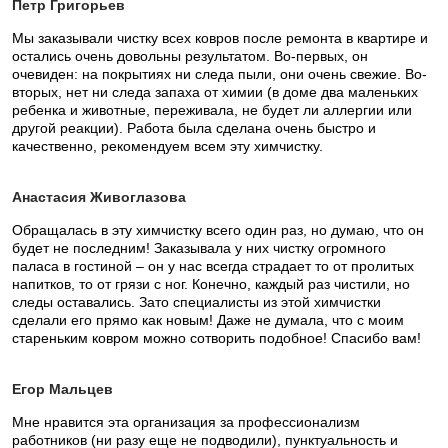
Петр Григорьев
Мы заказывали чистку всех ковров после ремонта в квартире и
остались очень довольны результатом. Во-первых, он
очевиден: на покрытиях ни следа пыли, они очень свежие. Во-
вторых, нет ни следа запаха от химии (в доме два маленьких
ребенка и животные, переживала, не будет ли аллергии или
другой реакции). Работа была сделана очень быстро и
качественно, рекомендуем всем эту химчистку.
Анастасия Живоглазова
Обращалась в эту химчистку всего один раз, но думаю, что он
будет не последним! Заказывала у них чистку огромного
паласа в гостиной – он у нас всегда страдает то от пролитых
напитков, то от грязи с ног. Конечно, каждый раз чистили, но
следы оставались. Зато специалисты из этой химчистки
сделали его прямо как новым! Даже не думала, что с моим
стареньким ковром можно сотворить подобное! Спасибо вам!
Егор Мальцев
Мне нравится эта организация за профессионализм
работников (ни разу еще не подводили), пунктуальность и